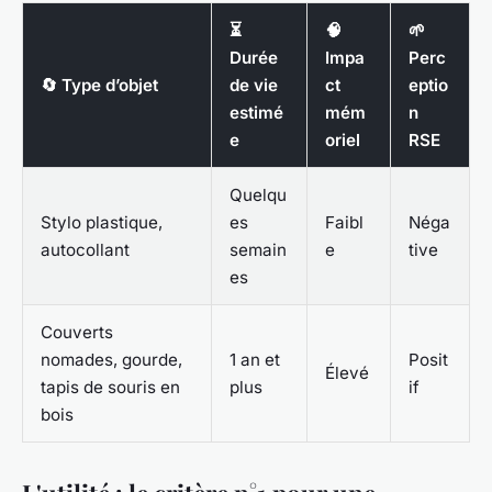
⏳
🧠
🌱
Durée
Impa
Perc
🔄 Type d’objet
de vie
ct
eptio
estimé
mém
n
e
oriel
RSE
Quelqu
Stylo plastique,
es
Faibl
Néga
autocollant
semain
e
tive
es
Couverts
nomades, gourde,
1 an et
Posit
Élevé
tapis de souris en
plus
if
bois