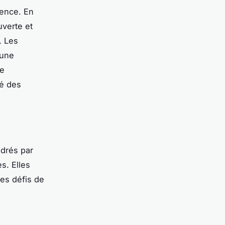
rence. En
uverte et
. Les
 une
me
cé des
drés par
s. Elles
les défis de