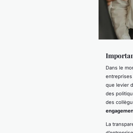
Importan
Dans le mon
entreprises 
que levier 
des politiq
des collègue
engagemen
La transpare
d’entrepris