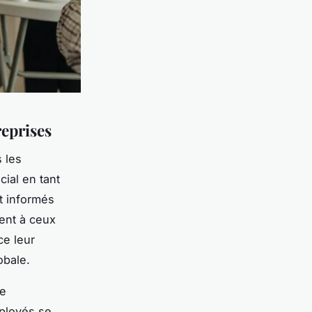
reprises
 les
cial en tant
t informés
rent à ceux
ce leur
obale.
re
mployés se