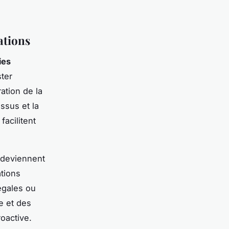
ations
ies
ster
ration de la
ssus et la
facilitent
deviennent
ations
égales ou
e et des
oactive.