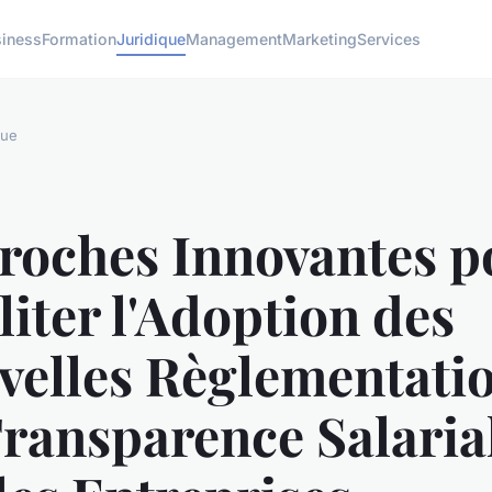
siness
Formation
Juridique
Management
Marketing
Services
que
roches Innovantes p
liter l'Adoption des
velles Règlementati
ransparence Salaria