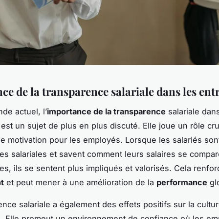
ce de la transparence salariale dans les ent
de actuel, l’
importance de la transparence
salariale dans
est un sujet de plus en plus discuté. Elle joue un rôle cru
de motivation pour les employés. Lorsque les salariés son
ues salariales et savent comment leurs salaires se compa
s, ils se sentent plus impliqués et valorisés. Cela renfor
t
et peut mener à une amélioration de la
performance
gl
nce salariale a également des effets positifs sur la cultu
e. Elle promeut un environnement de confiance où les e