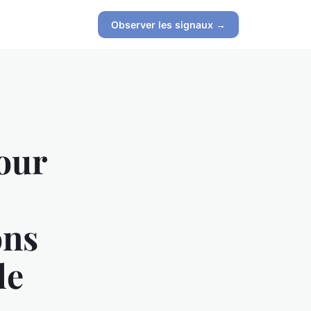
Observer les signaux →
our
ons
le