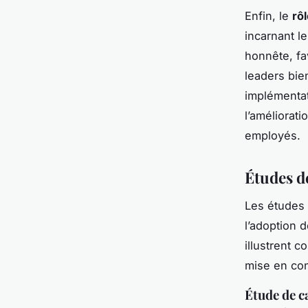
Enfin, le
rô
incarnant le
honnête, fa
leaders bie
implémentat
l’améliorati
employés.
Études de
Les études 
l’adoption d
illustrent 
mise en con
Étude de ca