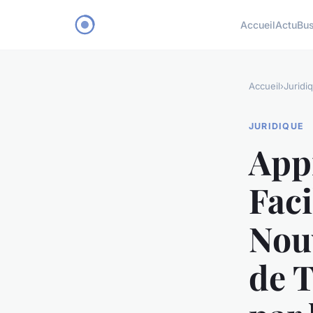
Accueil
Actu
Bu
Accueil
›
Juridi
JURIDIQUE
App
Faci
Nou
de T