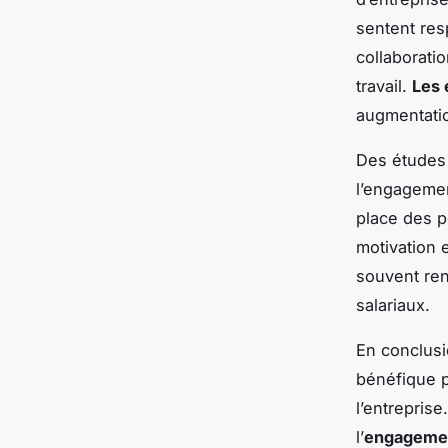
sentent res
collaborati
travail.
Les 
augmentation
Des études 
l’engagemen
place des p
motivation 
souvent ren
salariaux.
En conclusi
bénéfique p
l’entrepris
l’
engageme