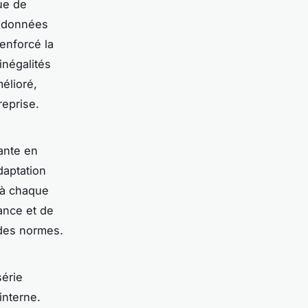
ue de
s données
renforcé la
inégalités
élioré,
reprise.
ante en
daptation
 à chaque
ance et de
 des normes.
série
interne.