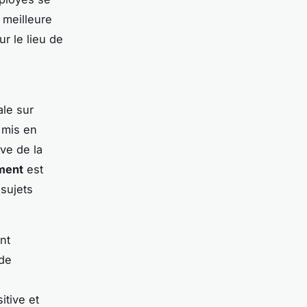
 meilleure
r le lieu de
ale sur
 mis en
ive de la
ment
est
sujets
nt
 de
itive et