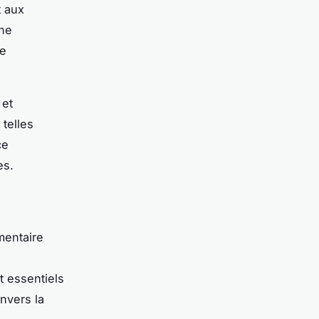
t aux
une
le
 et
 telles
ce
es.
mentaire
 essentiels
nvers la