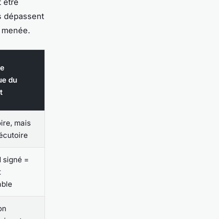
 être
es dépassent
n menée.
ce
ue du
t
ire, mais
écutoire
 signé =
t
ble
on