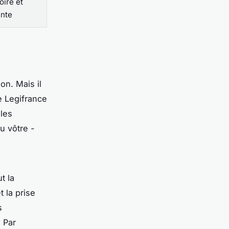
oire et
inte
on. Mais il
e Legifrance
lles
u vôtre -
t la
t la prise
s
 Par