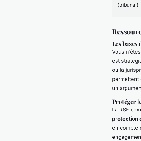
(tribunal)
Ressource
Les bases 
Vous n’êtes
est stratég
ou la jurisp
permettent 
un argumen
Protéger le
La RSE comm
protection 
en compte d
engagements