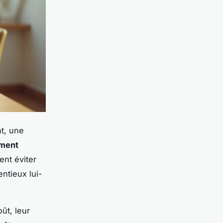
nt, une
ement
ent éviter
ntieux lui-
ût, leur