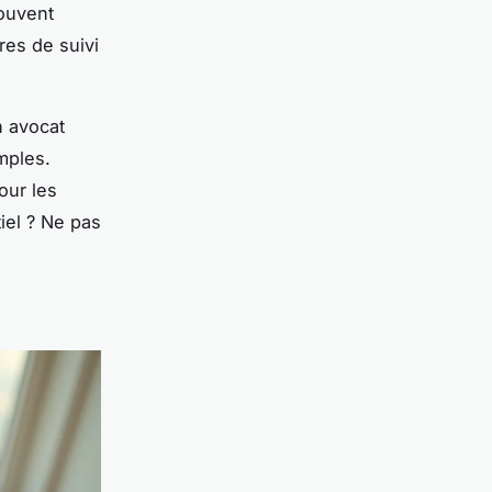
souvent
res de suivi
n avocat
mples.
our les
iel ? Ne pas