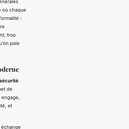
générales
de où chaque
ormalité :
tre
nt, trop
u’on paie
moderne
sécurité
met de
i engage,
té, et
e échange