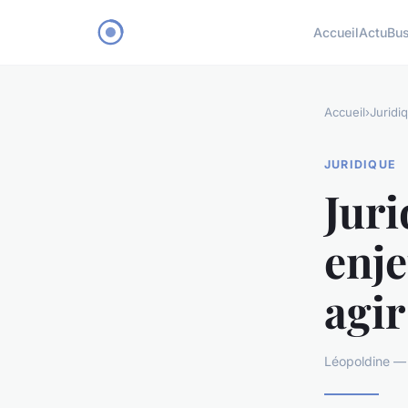
Accueil
Actu
Bu
Accueil
›
Juridi
JURIDIQUE
Juri
enje
agir
Léopoldine — 