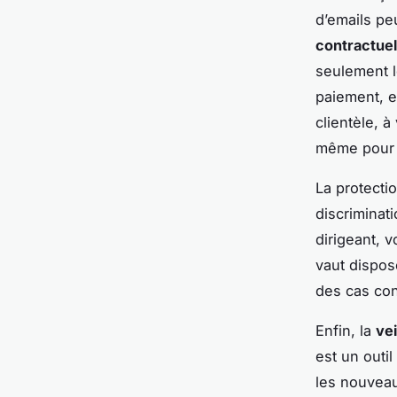
d’emails peu
contractuel
seulement l
paiement, et
clientèle, 
même pour 
La protecti
discriminat
dirigeant, v
vaut dispos
des cas con
Enfin, la
vei
est un outi
les nouveaut