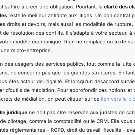
t suffire à créer une obligation. Pourtant, la
clarté des c
les
reste le meilleur antidote aux litiges. Un bon contrat 
es droits et devoirs, mais aussi les modalités de rupture,
 de résolution des conflits. Il s’adapte à votre secteur, à 
à votre modèle économique. Rien ne remplace un texte su
une micro-entreprise.
on des usagers des services publics, tout comme la lutte 
ions, ne concerne pas que les grandes structures. En tan
ous êtes acteur de l’égalité. Et lorsqu’un désaccord survi
er d’outils de médiation. Pour approfondir ces notions et 
crets de médiation, on peut cliquer sur ce
lien vers le bl
lle juridique
ne doit pas être réservée aux juristes de cabi
l de pilotage, comme la comptabilité ou le CRM. Elle vous 
és réglementaires - RGPD, droit du travail, fiscalité - ava