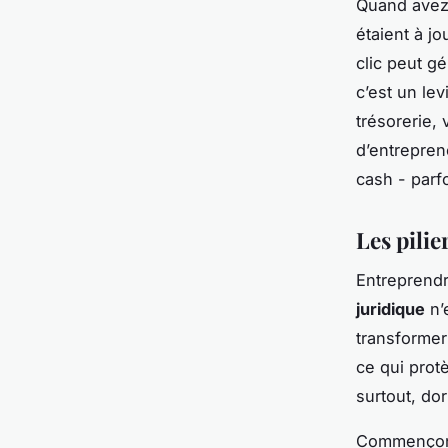
Quand avez-
étaient à j
clic peut gé
c’est un lev
trésorerie, 
d’entrepren
cash - parf
Les pili
Entreprendr
juridique
n’e
transformer
ce qui protè
surtout, dor
Commençons 