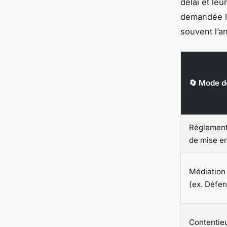
délai et leu
demandée lo
souvent l’a
🔄 Mode d
Règlement 
de mise e
Médiation 
(ex. Défen
Contentieu