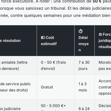
r force exécutoire. À noter : une contribution de
50 €
peut
rsque vous saisissez un tribunal. Et les délais judiciair
nnée, contre quelques semaines pour une médiation bie
⏱️
⚖️ For
💶 Coût
Délai
e résolution
juridiq
estimatif
moye
résulta
n
amiable (lettre
0 - 50 € (frais
7 à 30
Morato
n demeure)
d’envoi)
jours
pas ex
Accord
de service public
1 à 3
Gratuit
contra
seur des droits)
mois
opposa
50 - 5 000 €+
Décisi
x judiciaire
6 à 24