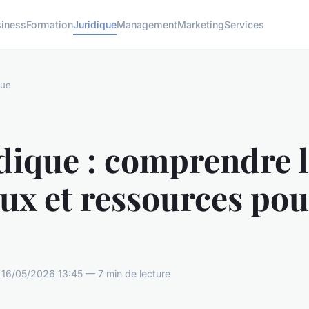
siness
Formation
Juridique
Management
Marketing
Services
que
dique : comprendre l
ux et ressources pou
16/05/2026 13:45 — 7 min de lecture