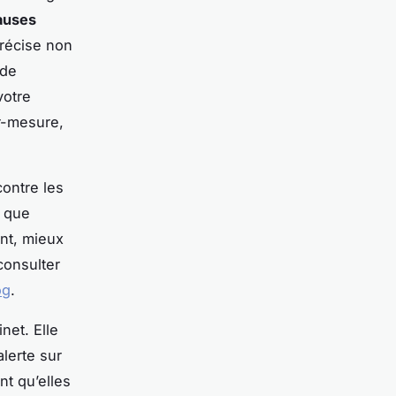
lauses
précise non
 de
votre
r-mesure,
contre les
t que
ent, mieux
consulter
og
.
net. Elle
alerte sur
nt qu’elles